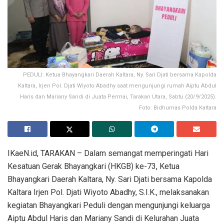
PEDULI: Ketua Bhayangkari Daerah Kaltara, Ny. Sari Djati bersama Kapolda
Kaltara, Irjen Pol. Djati Wiyoto Abadhy saat mengunjungi rumah Aiptu Abdul
Haris dan Mariany Sandi di Juata Permai, Tarakan Utara, Sabtu (20/9/2025).
Foto: Bidhumas Polda Kaltara
IKaeN.id, TARAKAN – Dalam semangat memperingati Hari
Kesatuan Gerak Bhayangkari (HKGB) ke-73, Ketua
Bhayangkari Daerah Kaltara, Ny. Sari Djati bersama Kapolda
Kaltara Irjen Pol. Djati Wiyoto Abadhy, S.I.K., melaksanakan
kegiatan Bhayangkari Peduli dengan mengunjungi keluarga
Aiptu Abdul Haris dan Mariany Sandi di Kelurahan Juata