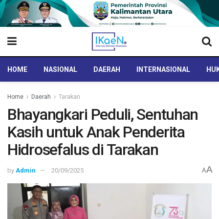
HOME
NASIONAL
DAERAH
INTERNASIONAL
HUK
Home
Daerah
Tarakan
Bhayangkari Peduli, Sentuhan
Kasih untuk Anak Penderita
Hidrosefalus di Tarakan
A
by
Admin
20/09/2025
A