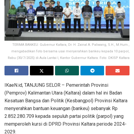
TERIMA BANKEU: Gubernur Kaltara, Dr. H. Zainal A. Paliwang, S.H., M.Hum.,
mengabadikan foto bersama usai menyerahkan bankeu kepada 10 parpol,
Rabu (30/7/2025) di Aula Lantai I, Kantor Gubernur Kaltara. Foto: DKISP Kaltara
IKaeN.id, TANJUNG SELOR – Pemerintah Provinsi
(Pemprov) Kalimantan Utara (Kaltara) dalam hal ini Badan
Kesatuan Bangsa dan Politik (Kesbangpol) Provinsi Kaltara
menyerahkan bantuan keuangan (bankeu) sebanyak Rp
2.852.280.709 kepada sepuluh partai politik (parpol) yang
memperoleh kursi di DPRD Provinsi Kaltara periode 2024-
2029.