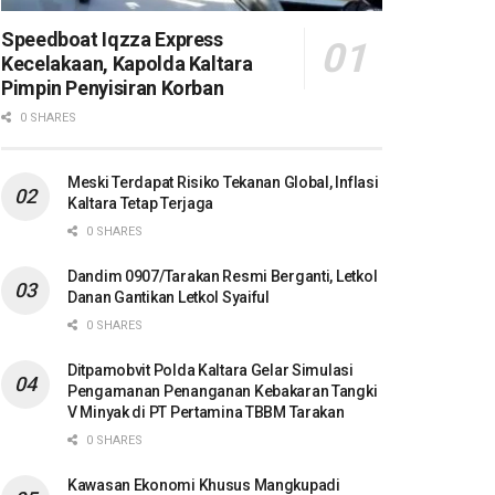
Speedboat Iqzza Express
Kecelakaan, Kapolda Kaltara
Pimpin Penyisiran Korban
0 SHARES
Meski Terdapat Risiko Tekanan Global, Inflasi
Kaltara Tetap Terjaga
0 SHARES
Dandim 0907/Tarakan Resmi Berganti, Letkol
Danan Gantikan Letkol Syaiful
0 SHARES
Ditpamobvit Polda Kaltara Gelar Simulasi
Pengamanan Penanganan Kebakaran Tangki
V Minyak di PT Pertamina TBBM Tarakan
0 SHARES
Kawasan Ekonomi Khusus Mangkupadi