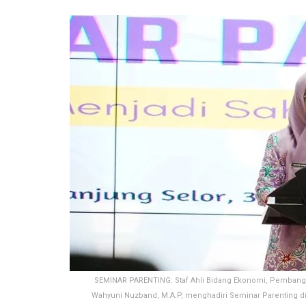
SEMINAR PARENTING: Staf Ahli Bidang Ekonomi, Pembanguna
Wahyuni Nuzband, M.A.P, menghadiri Seminar Parenting di 