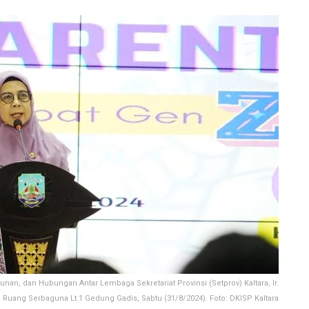
n, dan Hubungan Antar Lembaga Sekretariat Provinsi (Setprov) Kaltara, Ir.
Ruang Serbaguna Lt.1 Gedung Gadis, Sabtu (31/8/2024). Foto: DKISP Kaltara