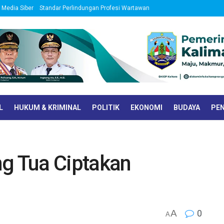
Media Siber
Standar Perlindungan Profesi Wartawan
L
HUKUM & KRIMINAL
POLITIK
EKONOMI
BUDAYA
PEN
ng Tua Ciptakan
A
0
A