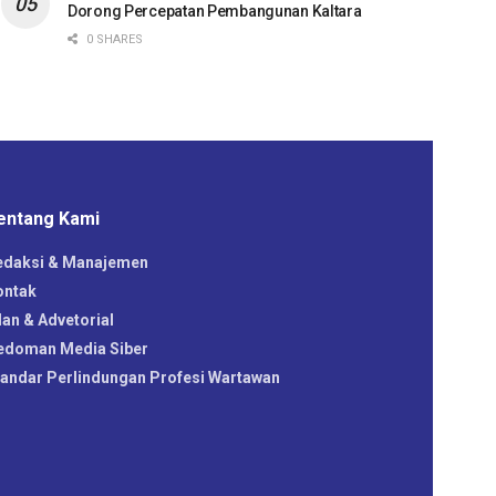
Dorong Percepatan Pembangunan Kaltara
0 SHARES
entang Kami
edaksi & Manajemen
ontak
lan & Advetorial
edoman Media Siber
tandar Perlindungan Profesi Wartawan