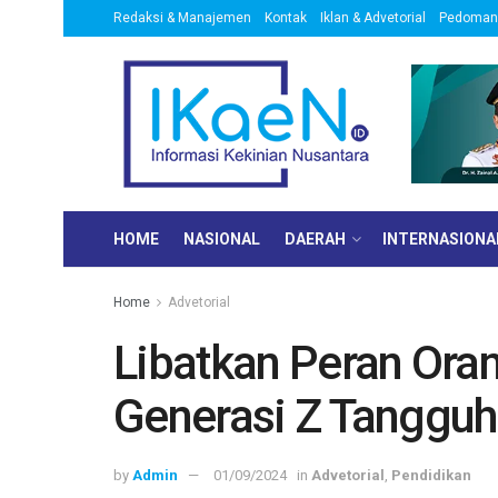
Redaksi & Manajemen
Kontak
Iklan & Advetorial
Pedoman 
HOME
NASIONAL
DAERAH
INTERNASIONA
Home
Advetorial
Libatkan Peran Ora
Generasi Z Tangguh
by
Admin
01/09/2024
in
Advetorial
,
Pendidikan