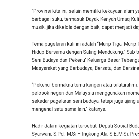
“Provinsi kita ini, selain memiliki kekayaan alam 
berbagai suku, termasuk Dayak Kenyah Umaq Kulit.
musik, jika dikelola dengan baik, dapat menjadi da
Tema pagelaran kali ini adalah “Murip Tiga, Muri
Hidup Bersama dengan Saling Mendukung.” Sub t
Seni Budaya dan Pekenu’ Keluarga Besar Tebeng
Masyarakat yang Berbudaya, Bersatu, dan Bersine
“Pekenu’ bermakna temu kangen atau silaturahmi.
pelosok negeri dan Malaysia menggunakan momen i
sekadar pagelaran seni budaya, tetapi juga ajang u
mengenal satu sama lain,” katanya.
Hadir dalam kegiatan tersebut, Deputi Sosial Buda
Syarwani, S.Pd., M.Si – Ingkong Ala, S.E.,M.Si, P