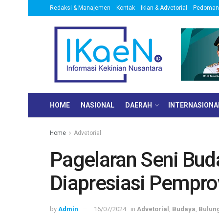
Redaksi & Manajemen
Kontak
Iklan & Advetorial
Pedoman 
HOME
NASIONAL
DAERAH
INTERNASIONA
Home
Advetorial
Pagelaran Seni Bud
Diapresiasi Pempro
by
Admin
16/07/2024
in
Advetorial
,
Budaya
,
Bulun