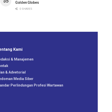
Golden Globes
0 SHARES
entang Kami
edaksi & Manajemen
ontak
lan & Advetorial
edoman Media Siber
tandar Perlindungan Profesi Wartawan