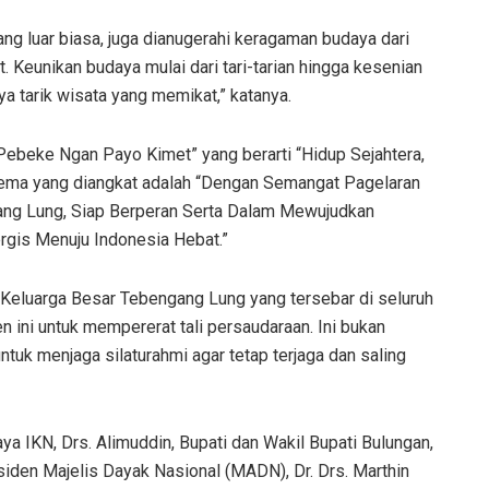
yang luar biasa, juga dianugerahi keragaman budaya dari
 Keunikan budaya mulai dari tari-tarian hingga kesenian
ya tarik wisata yang memikat,” katanya.
p Pebeke Ngan Payo Kimet” yang berarti “Hidup Sejahtera,
ema yang diangkat adalah “Dengan Semangat Pagelaran
ang Lung, Siap Berperan Serta Dalam Mewujudkan
rgis Menuju Indonesia Hebat.”
 Keluarga Besar Tebengang Lung yang tersebar di seluruh
ni untuk mempererat tali persaudaraan. Ini bukan
ntuk menjaga silaturahmi agar tetap terjaga dan saling
ya IKN, Drs. Alimuddin, Bupati dan Wakil Bupati Bulungan,
residen Majelis Dayak Nasional (MADN), Dr. Drs. Marthin