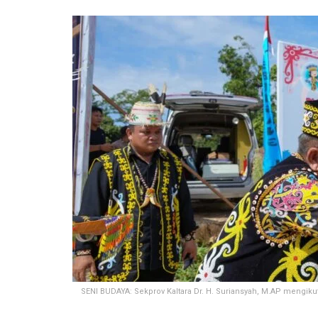
SENI BUDAYA: Sekprov Kaltara Dr. H. Suriansyah, M.AP mengi