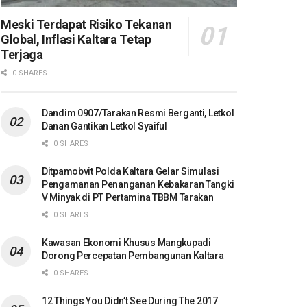
Meski Terdapat Risiko Tekanan
Global, Inflasi Kaltara Tetap
Terjaga
0 SHARES
Dandim 0907/Tarakan Resmi Berganti, Letkol
Danan Gantikan Letkol Syaiful
0 SHARES
Ditpamobvit Polda Kaltara Gelar Simulasi
Pengamanan Penanganan Kebakaran Tangki
V Minyak di PT Pertamina TBBM Tarakan
0 SHARES
Kawasan Ekonomi Khusus Mangkupadi
Dorong Percepatan Pembangunan Kaltara
0 SHARES
12 Things You Didn’t See During The 2017