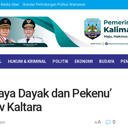
Media Siber
Standar Perlindungan Profesi Wartawan
L
HUKUM & KRIMINAL
POLITIK
EKONOMI
BUDAYA
PEN
aya Dayak dan Pekenu’
v Kaltara
A
0
gan
A