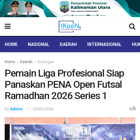
HOME
NASIONAL
DAERAH
INTERNASIONAL
HUK
Home
Daerah
Bulungan
Pemain Liga Profesional Siap
Panaskan PENA Open Futsal
Ramadhan 2026 Series 1
A
by
Admin
25/02/2026
A