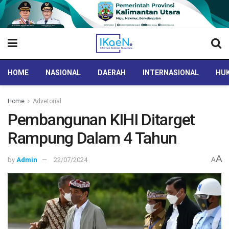
HOME
NASIONAL
DAERAH
INTERNASIONAL
HUK
Home
Advetorial
Pembangunan KIHI Ditarget
Rampung Dalam 4 Tahun
A
by
Admin
22/07/2024
A