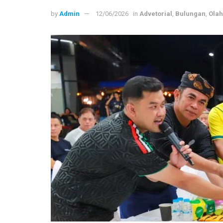
by
Admin
12/06/2026
in
Advetorial
,
Bulungan
,
Ola