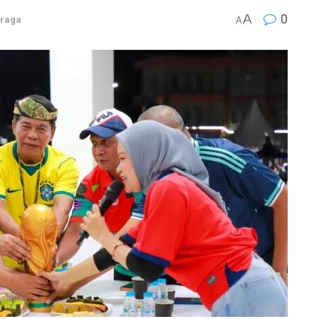
A
0
hraga
A