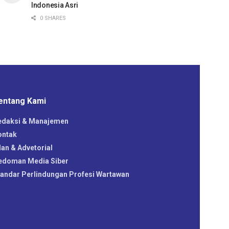
Indonesia Asri
0 SHARES
entang Kami
edaksi & Manajemen
ontak
lan & Advetorial
edoman Media Siber
tandar Perlindungan Profesi Wartawan