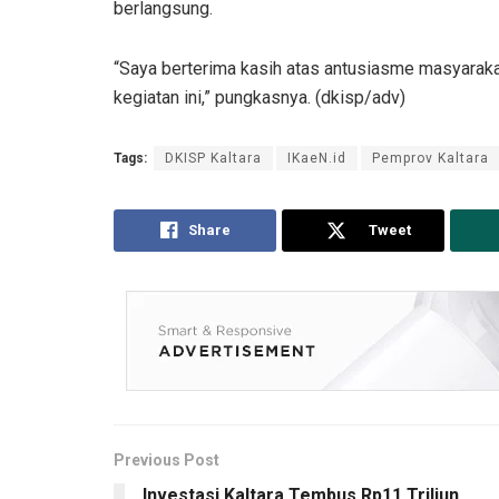
berlangsung.
“Saya berterima kasih atas antusiasme masyarakat
kegiatan ini,” pungkasnya. (dkisp/adv)
Tags:
DKISP Kaltara
IKaeN.id
Pemprov Kaltara
Share
Tweet
Previous Post
Investasi Kaltara Tembus Rp11 Triliun,