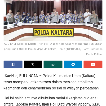
AUDIENSI: Kapolda Kaltara, Irjen Pol. Djati Wiyoto Abadhy menerima kunjungan
pengurus FKUB Kaltara di Mapolda Kaltara, Senin (13/10/2025). Foto: Bidhumas
Polda Kaltara
IKaeN.id, BULUNGAN – Polda Kalimantan Utara (Kaltara)
terus memperkuat komitmen dalam menjaga stabilitas
keamanan dan keharmonisan sosial di wilayah perbatasan.
Hal ini salah satunya dibuktikan melalui kegiatan audiensi
antara Kapolda Kaltara, Irjen Pol. Djati Wiyoto Abadhy, S.I.K.