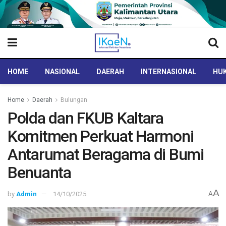
HOME
NASIONAL
DAERAH
INTERNASIONAL
HUK
Home
Daerah
Bulungan
Polda dan FKUB Kaltara
Komitmen Perkuat Harmoni
Antarumat Beragama di Bumi
Benuanta
A
by
Admin
14/10/2025
A