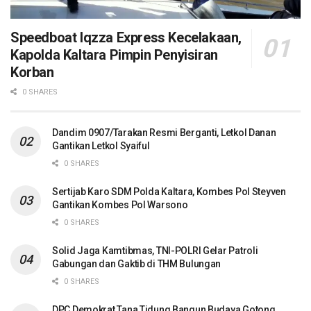
Speedboat Iqzza Express Kecelakaan,
Kapolda Kaltara Pimpin Penyisiran
Korban
0 SHARES
Dandim 0907/Tarakan Resmi Berganti, Letkol Danan
Gantikan Letkol Syaiful
0 SHARES
Sertijab Karo SDM Polda Kaltara, Kombes Pol Steyven
Gantikan Kombes Pol Warsono
0 SHARES
Solid Jaga Kamtibmas, TNI-POLRI Gelar Patroli
Gabungan dan Gaktib di THM Bulungan
0 SHARES
DPC Demokrat Tana Tidung Bangun Budaya Gotong