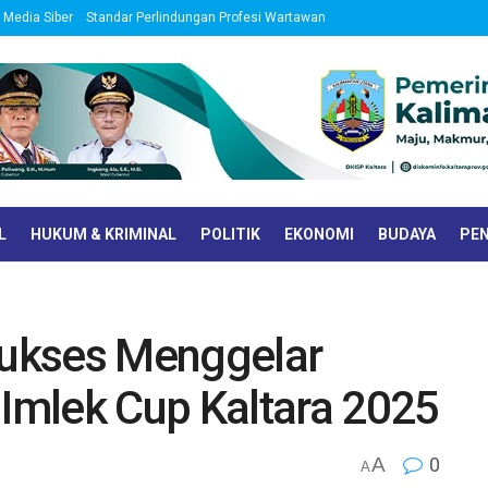
Media Siber
Standar Perlindungan Profesi Wartawan
L
HUKUM & KRIMINAL
POLITIK
EKONOMI
BUDAYA
PEN
ukses Menggelar
mlek Cup Kaltara 2025
A
0
A