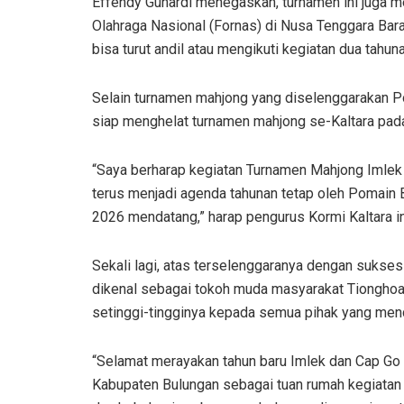
Effendy Gunardi menegaskan, turnamen ini juga me
Olahraga Nasional (Fornas) di Nusa Tenggara Bar
bisa turut andil atau mengikuti kegiatan dua tahun
Selain turnamen mahjong yang diselenggarakan Po
siap menghelat turnamen mahjong se-Kaltara pad
“Saya berharap kegiatan Turnamen Mahjong Imlek
terus menjadi agenda tahunan tetap oleh Pomain 
2026 mendatang,” harap pengurus Kormi Kaltara in
Sekali lagi, atas terselenggaranya dengan sukses
dikenal sebagai tokoh muda masyarakat Tionghoa 
setinggi-tingginya kepada semua pihak yang me
“Selamat merayakan tahun baru Imlek dan Cap Go
Kabupaten Bulungan sebagai tuan rumah kegiatan 