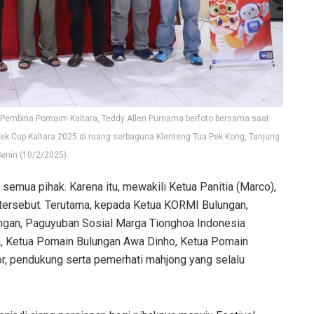
 Pembina Pomaim Kaltara, Teddy Allen Purnama berfoto bersama saat
 Cup Kaltara 2025 di ruang serbaguna Klenteng Tua Pek Kong, Tanjung
Senin (10/2/2025).
semua pihak. Karena itu, mewakili Ketua Panitia (Marco),
tersebut. Terutama, kepada Ketua KORMI Bulungan,
lungan, Paguyuban Sosial Marga Tionghoa Indonesia
n, Ketua Pomain Bulungan Awa Dinho, Ketua Pomain
sor, pendukung serta pemerhati mahjong yang selalu