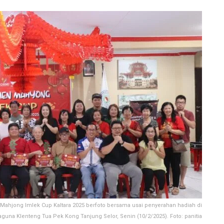
ahjong Imlek Cup Kaltara 2025 berfoto bersama usai penyerahan hadiah di
guna Klenteng Tua Pek Kong Tanjung Selor, Senin (10/2/2025). Foto: panitia