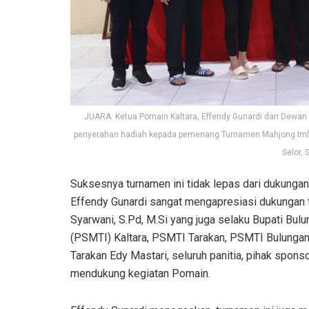
JUARA: Ketua Pomain Kaltara, Effendy Gunardi dan Dewan
penyerahan hadiah kepada pemenang Turnamen Mahjong Imlek
Selor, 
Suksesnya turnamen ini tidak lepas dari dukungan 
Effendy Gunardi sangat mengapresiasi dukungan 
Syarwani, S.Pd, M.Si yang juga selaku Bupati Bu
(PSMTI) Kaltara, PSMTI Tarakan, PSMTI Bulunga
Tarakan Edy Mastari, seluruh panitia, pihak spon
mendukung kegiatan Pomain.