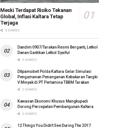
Meski Terdapat Risiko Tekanan
Global, Inflasi Kaltara Tetap
Terjaga
0 SHARES
Dandim 0907/Tarakan Resmi Berganti, Letkol
Danan Gantikan Letkol Syaiful
0 SHARES
Ditpamobvit Polda Kaltara Gelar Simulasi
Pengamanan Penanganan Kebakaran Tangki
V Minyak di PT Pertamina TBBM Tarakan
0 SHARES
Kawasan Ekonomi Khusus Mangkupadi
Dorong Percepatan Pembangunan Kaltara
0 SHARES
12 Things You Didn’t See During The 2017