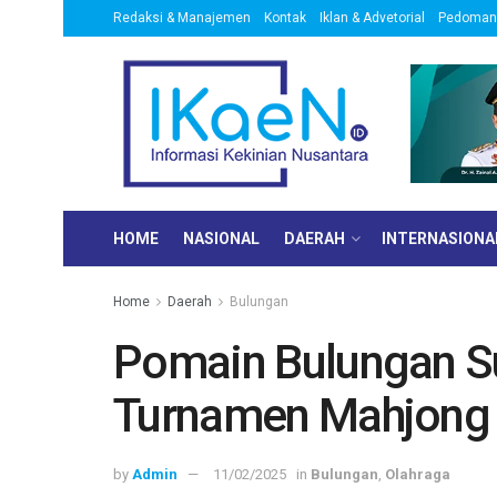
Redaksi & Manajemen
Kontak
Iklan & Advetorial
Pedoman 
HOME
NASIONAL
DAERAH
INTERNASIONA
Home
Daerah
Bulungan
Pomain Bulungan S
Turnamen Mahjong I
by
Admin
11/02/2025
in
Bulungan
,
Olahraga