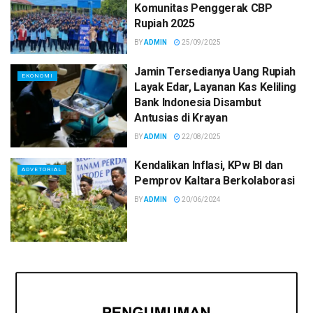
Komunitas Penggerak CBP
Rupiah 2025
BY
ADMIN
25/09/2025
Jamin Tersedianya Uang Rupiah
EKONOMI
Layak Edar, Layanan Kas Keliling
Bank Indonesia Disambut
Antusias di Krayan
BY
ADMIN
22/08/2025
Kendalikan Inflasi, KPw BI dan
ADVETORIAL
Pemprov Kaltara Berkolaborasi
BY
ADMIN
20/06/2024