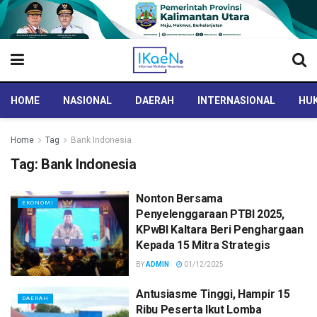
HOME
NASIONAL
DAERAH
INTERNASIONAL
HUK
Home
Tag
Bank Indonesia
Tag:
Bank Indonesia
Nonton Bersama
EKONOMI
Penyelenggaraan PTBI 2025,
KPwBI Kaltara Beri Penghargaan
Kepada 15 Mitra Strategis
BY
ADMIN
01/12/2025
Antusiasme Tinggi, Hampir 15
DAERAH
Ribu Peserta Ikut Lomba