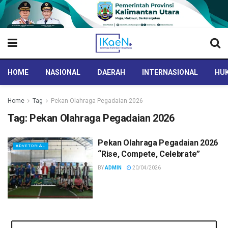
HOME
NASIONAL
DAERAH
INTERNASIONAL
HUK
Home
Tag
Pekan Olahraga Pegadaian 2026
Tag:
Pekan Olahraga Pegadaian 2026
Pekan Olahraga Pegadaian 2026
ADVETORIAL
“Rise, Compete, Celebrate”
BY
ADMIN
20/04/2026