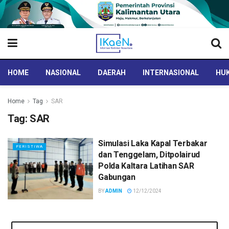
HOME
NASIONAL
DAERAH
INTERNASIONAL
HUK
Home
Tag
SAR
Tag:
SAR
Simulasi Laka Kapal Terbakar
PERISTIWA
dan Tenggelam, Ditpolairud
Polda Kaltara Latihan SAR
Gabungan
BY
ADMIN
12/12/2024