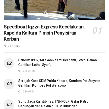
Speedboat Iqzza Express Kecelakaan,
Kapolda Kaltara Pimpin Penyisiran
Korban
0 SHARES
Dandim 0907/Tarakan Resmi Berganti, Letkol Danan
Gantikan Letkol Syaiful
0 SHARES
Sertijab Karo SDM Polda Kaltara, Kombes Pol Steyven
Gantikan Kombes Pol Warsono
0 SHARES
Solid Jaga Kamtibmas, TNI-POLRI Gelar Patroli
Gabungan dan Gaktib di THM Bulungan