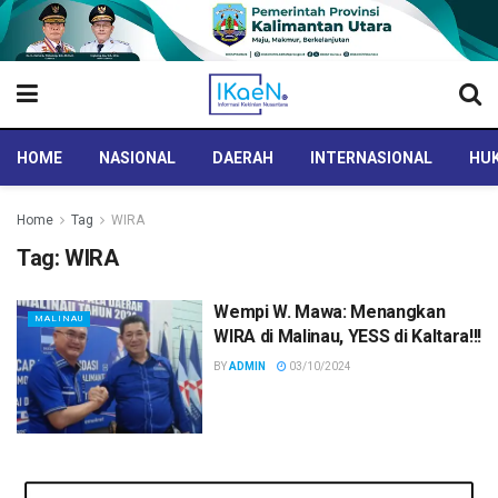
HOME
NASIONAL
DAERAH
INTERNASIONAL
HUK
Home
Tag
WIRA
Tag:
WIRA
Wempi W. Mawa: Menangkan
MALINAU
WIRA di Malinau, YESS di Kaltara!!!
BY
ADMIN
03/10/2024