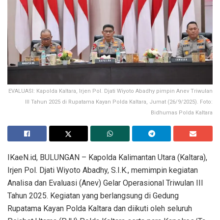
EVALUASI: Kapolda Kaltara, Irjen Pol. Djati Wiyoto Abadhy pimpin Anev Triwulan
III Tahun 2025 di Rupatama Kayan Polda Kaltara, Jumat (26/9/2025). Foto:
Bidhumas Polda Kaltara
IKaeN.id, BULUNGAN – Kapolda Kalimantan Utara (Kaltara),
Irjen Pol. Djati Wiyoto Abadhy, S.I.K., memimpin kegiatan
Analisa dan Evaluasi (Anev) Gelar Operasional Triwulan III
Tahun 2025. Kegiatan yang berlangsung di Gedung
Rupatama Kayan Polda Kaltara dan diikuti oleh seluruh