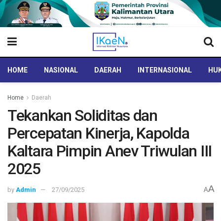
HOME
NASIONAL
DAERAH
INTERNASIONAL
HUK
Home
Daerah
Tekankan Soliditas dan
Percepatan Kinerja, Kapolda
Kaltara Pimpin Anev Triwulan III
2025
A
by
Admin
27/09/2025
A