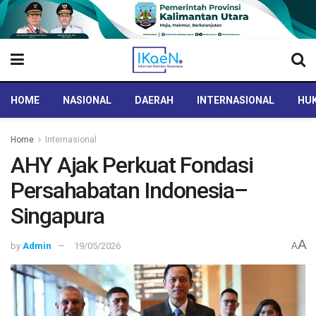
HOME
NASIONAL
DAERAH
INTERNASIONAL
HUK
Home
Internasional
AHY Ajak Perkuat Fondasi
Persahabatan Indonesia–
Singapura
A
by
Admin
19/05/2026
A