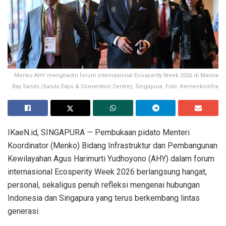
Menko AHY menghadiri forum internasional Ecosperity Week 2026 di Marina
Bay Sands (Sands Expo & Convention Centre), Singapura. Foto: Kemenkoinfra
IKaeN.id, SINGAPURA — Pembukaan pidato Menteri
Koordinator (Menko) Bidang Infrastruktur dan Pembangunan
Kewilayahan Agus Harimurti Yudhoyono (AHY) dalam forum
internasional Ecosperity Week 2026 berlangsung hangat,
personal, sekaligus penuh refleksi mengenai hubungan
Indonesia dan Singapura yang terus berkembang lintas
generasi.