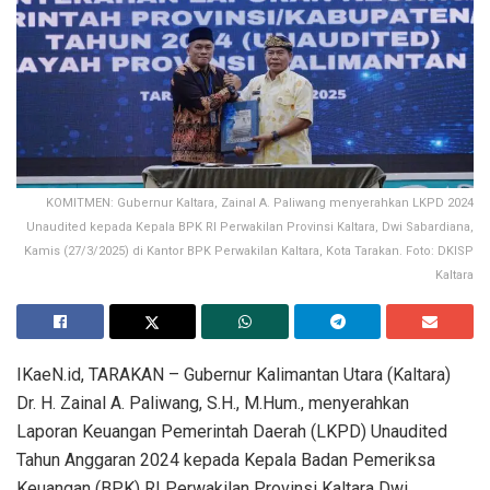
KOMITMEN: Gubernur Kaltara, Zainal A. Paliwang menyerahkan LKPD 2024
Unaudited kepada Kepala BPK RI Perwakilan Provinsi Kaltara, Dwi Sabardiana,
Kamis (27/3/2025) di Kantor BPK Perwakilan Kaltara, Kota Tarakan. Foto: DKISP
Kaltara
IKaeN.id, TARAKAN – Gubernur Kalimantan Utara (Kaltara)
Dr. H. Zainal A. Paliwang, S.H., M.Hum., menyerahkan
Laporan Keuangan Pemerintah Daerah (LKPD) Unaudited
Tahun Anggaran 2024 kepada Kepala Badan Pemeriksa
Keuangan (BPK) RI Perwakilan Provinsi Kaltara Dwi