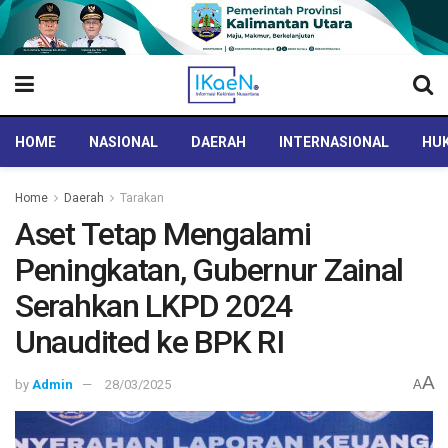
HOME
NASIONAL
DAERAH
INTERNASIONAL
HUK
Home
Daerah
Tarakan
Aset Tetap Mengalami
Peningkatan, Gubernur Zainal
Serahkan LKPD 2024
Unaudited ke BPK RI
A
by
Admin
28/03/2025
A