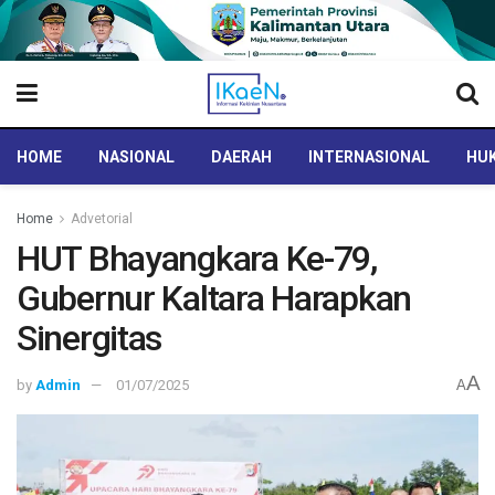
HOME
NASIONAL
DAERAH
INTERNASIONAL
HUK
Home
Advetorial
HUT Bhayangkara Ke-79,
Gubernur Kaltara Harapkan
Sinergitas
A
by
Admin
01/07/2025
A