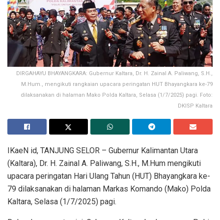
DIRGAHAYU BHAYANGKARA: Gubernur Kaltara, Dr. H. Zainal A. Paliwang, S.H.,
M.Hum., mengikuti rangkaian upacara peringatan HUT Bhayangkara ke-79
dilaksanakan di halaman Mako Polda Kaltara, Selasa (1/7/2025) pagi. Foto:
DKISP Kaltara
IKaeN id, TANJUNG SELOR – Gubernur Kalimantan Utara
(Kaltara), Dr. H. Zainal A. Paliwang, S.H., M.Hum mengikuti
upacara peringatan Hari Ulang Tahun (HUT) Bhayangkara ke-
79 dilaksanakan di halaman Markas Komando (Mako) Polda
Kaltara, Selasa (1/7/2025) pagi.