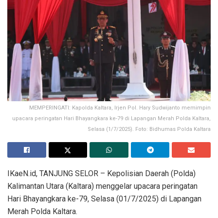
MEMPERINGATI: Kapolda Kaltara, Irjen Pol. Hary Sudwijanto memimpin
upacara peringatan Hari Bhayangkara ke-79 di Lapangan Merah Polda Kaltara,
Selasa (1/7/2025). Foto: Bidhumas Polda Kaltara
IKaeN.id, TANJUNG SELOR – Kepolisian Daerah (Polda)
Kalimantan Utara (Kaltara) menggelar upacara peringatan
Hari Bhayangkara ke-79, Selasa (01/7/2025) di Lapangan
Merah Polda Kaltara.