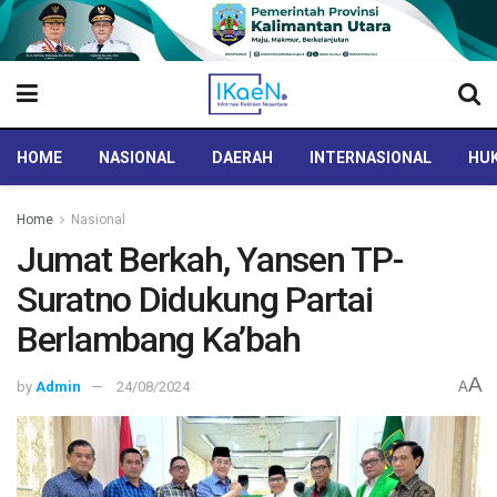
HOME
NASIONAL
DAERAH
INTERNASIONAL
HUK
Home
Nasional
Jumat Berkah, Yansen TP-
Suratno Didukung Partai
Berlambang Ka’bah
A
by
Admin
24/08/2024
A