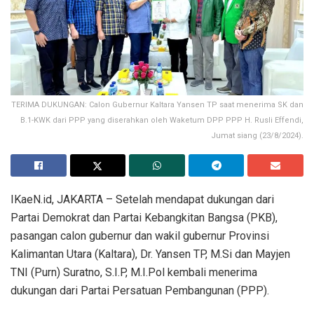
TERIMA DUKUNGAN: Calon Gubernur Kaltara Yansen TP saat menerima SK dan
B.1-KWK dari PPP yang diserahkan oleh Waketum DPP PPP H. Rusli Effendi,
Jumat siang (23/8/2024).
IKaeN.id, JAKARTA – Setelah mendapat dukungan dari
Partai Demokrat dan Partai Kebangkitan Bangsa (PKB),
pasangan calon gubernur dan wakil gubernur Provinsi
Kalimantan Utara (Kaltara), Dr. Yansen TP, M.Si dan Mayjen
TNI (Purn) Suratno, S.I.P, M.I.Pol kembali menerima
dukungan dari Partai Persatuan Pembangunan (PPP).