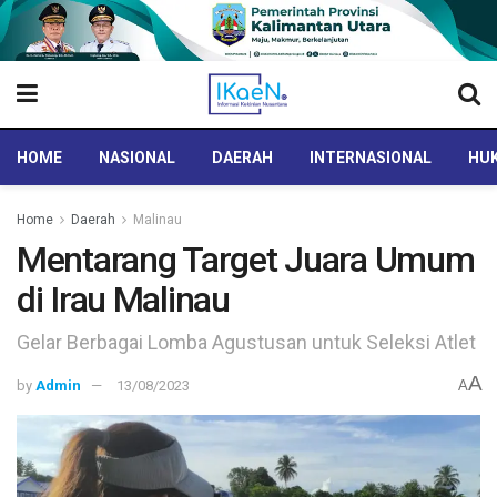
HOME
NASIONAL
DAERAH
INTERNASIONAL
HUK
Home
Daerah
Malinau
Mentarang Target Juara Umum
di Irau Malinau
Gelar Berbagai Lomba Agustusan untuk Seleksi Atlet
A
by
Admin
13/08/2023
A