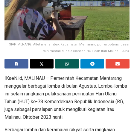
SIAP MENANG: Atlet menembak Kecamatan Mentarang punya potensi besar
raih medali di pelaksanaan HUT dan Irau Malinau 2023.
IKaeN.id, MALINAU – Pemerintah Kecamatan Mentarang
menggelar berbagai lomba di bulan Agustus. Lomba-lomba
ini selain rangkaian pelaksanaan peringatan Hari Ulang
Tahun (HUT) ke-78 Kemerdekaan Republik Indonesia (RI),
juga sebagai persiapan untuk mengikuti kegiatan Irau
Malinau, Oktober 2023 nanti.
Berbagai lomba dan keramaian rakyat serta rangkaian