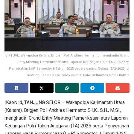
VIRTUAL: Wakapolda Kaltara, Brigjen Pol. Andries Hermanto menghadiri Grand
Entry Meeting Pemeriksaan atas Laporan Keuangan Polri TA 2025 serta
Penyerahan LHP Semester II Tahun 2025 secara daring, Selasa (3/2/2026) di
Gedung Bhara Daksa Polda Kaltara. Foto: Bidhumas Polda Kaltara
IKaeN.id, TANJUNG SELOR – Wakapolda Kalimantan Utara
(Kaltara), Brigjen Pol. Andries Hermanto S.I.K., S.H., M.Si.,
menghadiri Grand Entry Meeting Pemeriksaan atas Laporan
Keuangan Polri Tahun Anggaran (TA) 2025 serta Penyerahan
Laporan Hasil Pemeriksaan (LHP) Semester II Tahun 2025