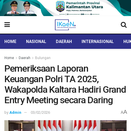
HOME
NASIONAL
DAERAH
INTERNASIONAL
HUK
Home
Daerah
Bulungan
Pemeriksaan Laporan
Keuangan Polri TA 2025,
Wakapolda Kaltara Hadiri Grand
Entry Meeting secara Daring
A
by
Admin
03/02/2026
A