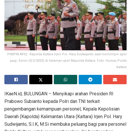
PIMPIN APEL: Kapolda Kaltara Irjen Pol. Hary Sudwijanto saat memimpin apel
pagi, Senin (3/2/2025) di halaman apel Mapolda Kaltara. Foto: Humas Polda
Kaltara
IKaeN.id, BULUNGAN – Menyikapi arahan Presiden RI
Prabowo Subianto kepada Polri dan TNI terkait
pengembangan kemampuan personel, Kepala Kepolisian
Daerah (Kapolda) Kalimantan Utara (Kaltara) Irjen Pol. Hary
Sudwijanto, S.I.K, M.Si membuka peluang bagi para personel