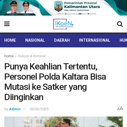
HOME
NASIONAL
DAERAH
INTERNASIONAL
HUK
Home
Hukum & Kriminal
Punya Keahlian Tertentu,
Personel Polda Kaltara Bisa
Mutasi ke Satker yang
Diinginkan
A
by
Admin
03/02/2025
A