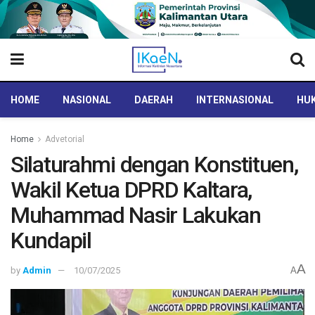
HOME
NASIONAL
DAERAH
INTERNASIONAL
HUK
Home
Advetorial
Silaturahmi dengan Konstituen,
Wakil Ketua DPRD Kaltara,
Muhammad Nasir Lakukan
Kundapil
A
by
Admin
10/07/2025
A