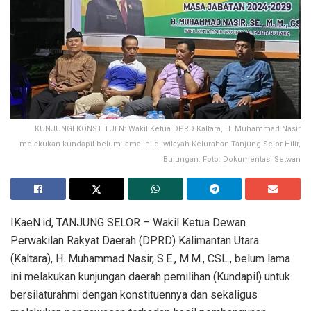
KUNJUNGI KONSTITUEN: Wakil Ketua DPRD Kaltara, H. Muhammad Nasir
melakukan kundapil belum lama ini di wilayah Kelurahan Tanjung Selor Hilir,
Bulungan. Foto: Dokumentasi Setwan
IKaeN.id, TANJUNG SELOR – Wakil Ketua Dewan
Perwakilan Rakyat Daerah (DPRD) Kalimantan Utara
(Kaltara), H. Muhammad Nasir, S.E., M.M., CSL., belum lama
ini melakukan kunjungan daerah pemilihan (Kundapil) untuk
bersilaturahmi dengan konstituennya dan sekaligus