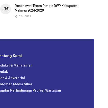
Rostinawati Ernes Pimpin DWP Kabupaten
Malinau 2024-2029
0 SHARES
entang Kami
edaksi & Manajemen
ontak
lan & Advetorial
edoman Media Siber
tandar Perlindungan Profesi Wartawan