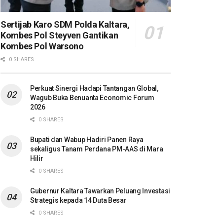
Sertijab Karo SDM Polda Kaltara,
Kombes Pol Steyven Gantikan
Kombes Pol Warsono
0 SHARES
Perkuat Sinergi Hadapi Tantangan Global,
Wagub Buka Benuanta Economic Forum
2026
0 SHARES
Bupati dan Wabup Hadiri Panen Raya
sekaligus Tanam Perdana PM-AAS di Mara
Hilir
0 SHARES
Gubernur Kaltara Tawarkan Peluang Investasi
Strategis kepada 14 Duta Besar
0 SHARES