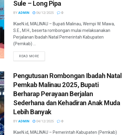
Sule – Long Pipa
BY
ADMIN
06/12/2025
0
IKaeN.id, MALINAU – Bupati Malinau, Wempi W. Mawa,
S.E., M.H., beserta rombongan mulai melaksanakan
Perjalanan Ibadah Natal Pemerintah Kabupaten
(Pemkab) ...
DETAILS
READ MORE
Pengutusan Rombongan Ibadah Natal
Pemkab Malinau 2025, Bupati
Berharap Perayaan Berjalan
Sederhana dan Kehadiran Anak Muda
Lebih Banyak
BY
ADMIN
04/12/2025
0
IKaeN.id, MALINAU – Pemerintah Kabupaten (Pemkab)