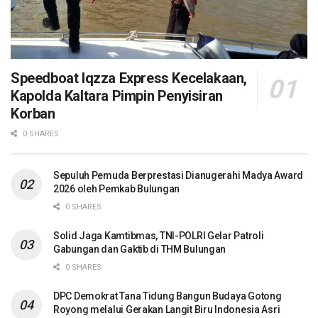
Speedboat Iqzza Express Kecelakaan,
Kapolda Kaltara Pimpin Penyisiran
Korban
0 SHARES
Sepuluh Pemuda Berprestasi Dianugerahi Madya Award
2026 oleh Pemkab Bulungan
0 SHARES
Solid Jaga Kamtibmas, TNI-POLRI Gelar Patroli
Gabungan dan Gaktib di THM Bulungan
0 SHARES
DPC Demokrat Tana Tidung Bangun Budaya Gotong
Royong melalui Gerakan Langit Biru Indonesia Asri