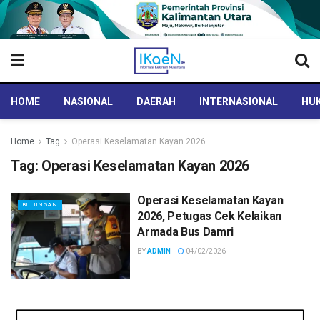
HOME
NASIONAL
DAERAH
INTERNASIONAL
HUK
Home
Tag
Operasi Keselamatan Kayan 2026
Tag:
Operasi Keselamatan Kayan 2026
Operasi Keselamatan Kayan
BULUNGAN
2026, Petugas Cek Kelaikan
Armada Bus Damri
BY
ADMIN
04/02/2026