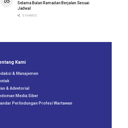
Selama Bulan Ramadan Berjalan Sesuai
Jadwal
0 SHARES
entang Kami
edaksi & Manajemen
ontak
lan & Advetorial
edoman Media Siber
tandar Perlindungan Profesi Wartawan