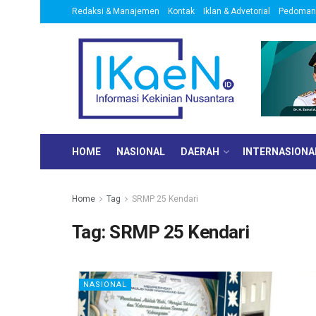
Redaksi & Manajemen
Kontak
Iklan & Advetorial
Pedoman 
HOME
NASIONAL
DAERAH
INTERNASIONA
Home
Tag
SRMP 25 Kendari
Tag:
SRMP 25 Kendari
NASIONAL