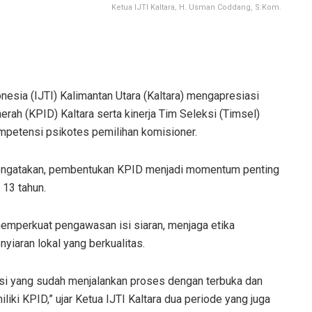
Ketua IJTI Kaltara, H. Usman Coddang, S.Kom.
nesia (IJTI) Kalimantan Utara (Kaltara) mengapresiasi
rah (KPID) Kaltara serta kinerja Tim Seleksi (Timsel)
kompetensi psikotes pemilihan komisioner.
 mengatakan, pembentukan KPID menjadi momentum penting
 13 tahun.
mperkuat pengawasan isi siaran, menjaga etika
iaran lokal yang berkualitas.
ksi yang sudah menjalankan proses dengan terbuka dan
iliki KPID,” ujar Ketua IJTI Kaltara dua periode yang juga