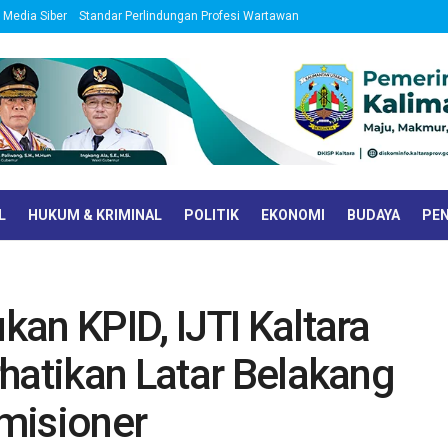
Media Siber
Standar Perlindungan Profesi Wartawan
L
HUKUM & KRIMINAL
POLITIK
EKONOMI
BUDAYA
PEN
an KPID, IJTI Kaltara
hatikan Latar Belakang
misioner