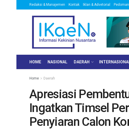
Redaksi & Manajemen
Kontak
Iklan & Advetorial
Pedoman 
HOME
NASIONAL
DAERAH
INTERNASIONA
Home
Daerah
Apresiasi Pembentuk
Ingatkan Timsel Per
Penyiaran Calon Ko