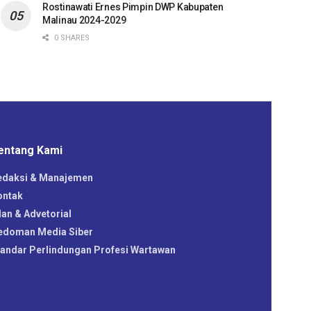
Rostinawati Ernes Pimpin DWP Kabupaten
Malinau 2024-2029
0 SHARES
entang Kami
edaksi & Manajemen
ontak
lan & Advetorial
edoman Media Siber
tandar Perlindungan Profesi Wartawan