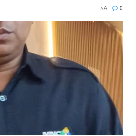
A
0
A