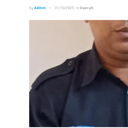
by
Admin
31/10/2025
in
Daerah