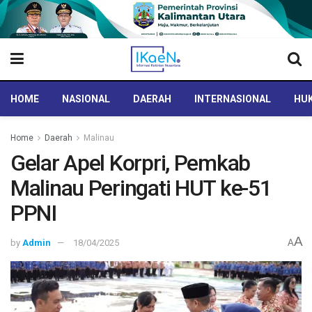
HOME
NASIONAL
DAERAH
INTERNASIONAL
HUK
Home
Daerah
Malinau
Gelar Apel Korpri, Pemkab
Malinau Peringati HUT ke-51
PPNI
A
by
Admin
18/04/2025
A