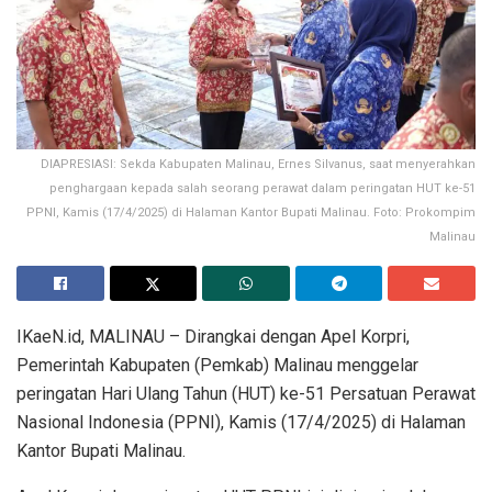
DIAPRESIASI: Sekda Kabupaten Malinau, Ernes Silvanus, saat menyerahkan
penghargaan kepada salah seorang perawat dalam peringatan HUT ke-51
PPNI, Kamis (17/4/2025) di Halaman Kantor Bupati Malinau. Foto: Prokompim
Malinau
IKaeN.id, MALINAU – Dirangkai dengan Apel Korpri,
Pemerintah Kabupaten (Pemkab) Malinau menggelar
peringatan Hari Ulang Tahun (HUT) ke-51 Persatuan Perawat
Nasional Indonesia (PPNI), Kamis (17/4/2025) di Halaman
Kantor Bupati Malinau.