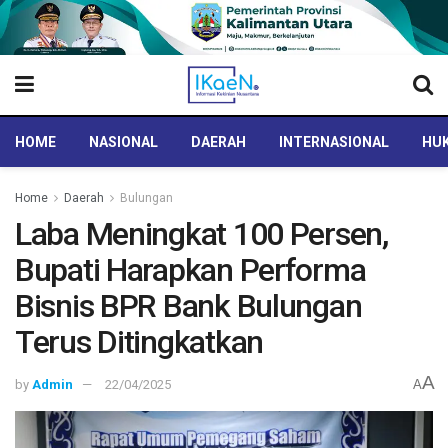
HOME
NASIONAL
DAERAH
INTERNASIONAL
HUK
Home
Daerah
Bulungan
Laba Meningkat 100 Persen,
Bupati Harapkan Performa
Bisnis BPR Bank Bulungan
Terus Ditingkatkan
A
by
Admin
22/04/2025
A