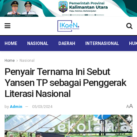
HOME
NASIONAL
DAERAH
INTERNASIONAL
HUK
Home
Nasional
Penyair Ternama Ini Sebut
Yansen TP sebagai Penggerak
Literasi Nasional
A
by
Admin
05/03/2024
A