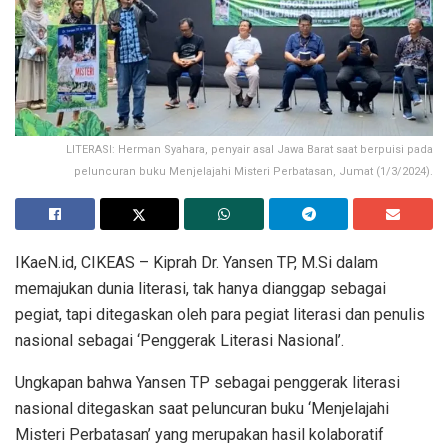
LITERASI: Herman Syahara, penyair asal Jawa Barat saat berpuisi pada
peluncuran buku Menjelajahi Misteri Perbatasan, Jumat (1/3/2024).
IKaeN.id, CIKEAS – Kiprah Dr. Yansen TP, M.Si dalam
memajukan dunia literasi, tak hanya dianggap sebagai
pegiat, tapi ditegaskan oleh para pegiat literasi dan penulis
nasional sebagai ‘Penggerak Literasi Nasional’.
Ungkapan bahwa Yansen TP sebagai penggerak literasi
nasional ditegaskan saat peluncuran buku ‘Menjelajahi
Misteri Perbatasan’ yang merupakan hasil kolaboratif