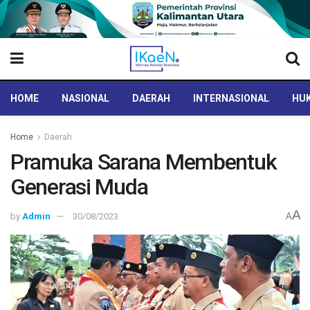
HOME
NASIONAL
DAERAH
INTERNASIONAL
HUK
Home
Daerah
Pramuka Sarana Membentuk
Generasi Muda
A
by
Admin
30/08/2023
A