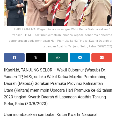
HARI PRAMUKA: Wagub Kaltara sekaligus Wakil Ketua Mabida Kaltara Dr.
Yansen TP, M.Si saat menyematkan lencana kepada penerima-penerima
penghargaan pada peringatan Hari Pramuka ke-62 Tingkat Kwartir Daerah di
Lapangan Agathis, Tanjung Selor, Rabu (30/8/2023)
IKaeN.id, TANJUNG SELOR – Wakil Gubernur (Wagub) Dr.
Yansen TP, M.Si, selaku Wakil Ketua Majelis Pembimbing
Daerah (Mabida) Gerakan Pramuka Provinsi Kalimantan
Utara (Kaltara) memimpin Upacara Hari Pramuka ke-62 tahun
2023 tingkat Kwartir Daerah di Lapangan Agathis Tanjung
Selor, Rabu (30/8/2023).
Usai membacakan sambutan Ketua Kwartir Nasional