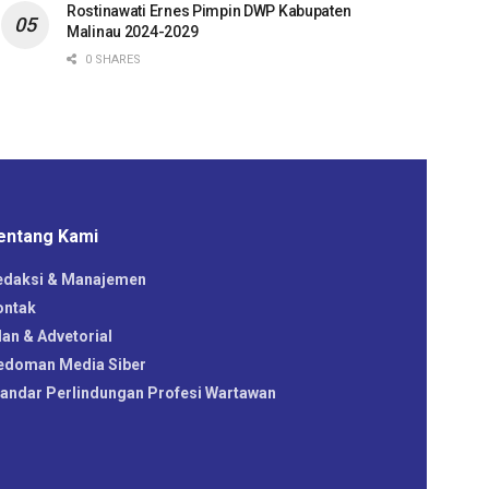
Rostinawati Ernes Pimpin DWP Kabupaten
Malinau 2024-2029
0 SHARES
entang Kami
edaksi & Manajemen
ontak
lan & Advetorial
edoman Media Siber
tandar Perlindungan Profesi Wartawan