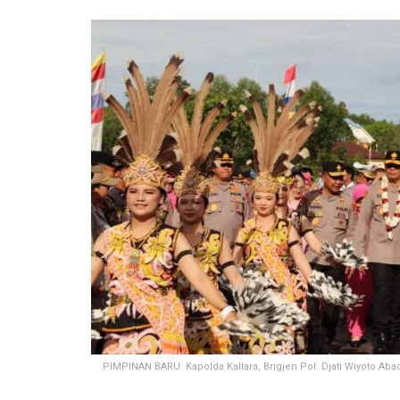
PIMPINAN BARU: Kapolda Kaltara, Brigjen Pol. Djati Wiyoto Aba