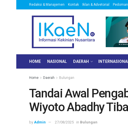
Redaksi & Manajemen
Kontak
Iklan & Advetorial
Pedoman 
HOME
NASIONAL
DAERAH
INTERNASIONA
Home
Daerah
Bulungan
Tandai Awal Pengabd
Wiyoto Abadhy Tiba
by
Admin
27/08/2025
in
Bulungan