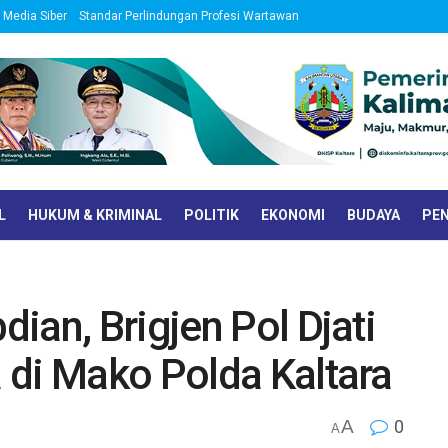
Media Siber
Standar Perlindungan Profesi Wartawan
L
HUKUM & KRIMINAL
POLITIK
EKONOMI
BUDAYA
PEN
ian, Brigjen Pol Djati
 di Mako Polda Kaltara
A
0
A