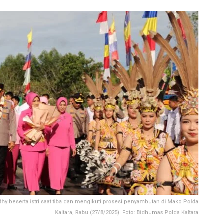
dhy beserta istri saat tiba dan mengikuti prosesi penyambutan di Mako Polda
Kaltara, Rabu (27/8/2025). Foto: Bidhumas Polda Kaltara