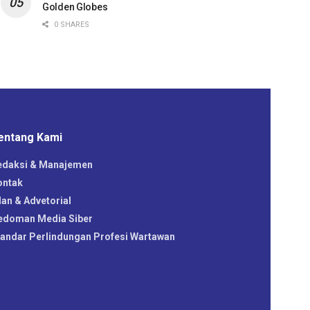
Golden Globes
0 SHARES
entang Kami
edaksi & Manajemen
ontak
lan & Advetorial
edoman Media Siber
tandar Perlindungan Profesi Wartawan