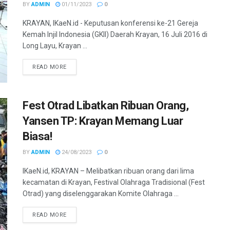
BY
ADMIN
01/11/2023
0
KRAYAN, IKaeN.id - Keputusan konferensi ke-21 Gereja
Kemah Injil Indonesia (GKII) Daerah Krayan, 16 Juli 2016 di
Long Layu, Krayan ...
DETAILS
READ MORE
Fest Otrad Libatkan Ribuan Orang,
Yansen TP: Krayan Memang Luar
Biasa!
BY
ADMIN
24/08/2023
0
IKaeN.id, KRAYAN – Melibatkan ribuan orang dari lima
kecamatan di Krayan, Festival Olahraga Tradisional (Fest
Otrad) yang diselenggarakan Komite Olahraga ...
DETAILS
READ MORE