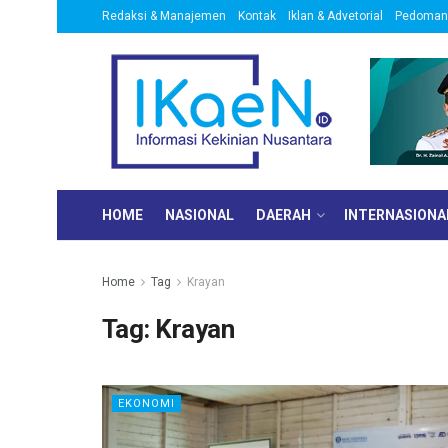
Redaksi & Manajemen
Kontak
Iklan & Advetorial
Pedoman 
HOME
NASIONAL
DAERAH
INTERNASIONA
Home
Tag
Krayan
Tag:
Krayan
EKONOMI