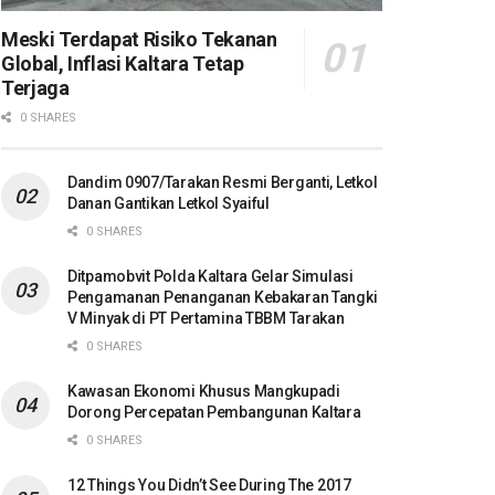
Meski Terdapat Risiko Tekanan
Global, Inflasi Kaltara Tetap
Terjaga
0 SHARES
Dandim 0907/Tarakan Resmi Berganti, Letkol
Danan Gantikan Letkol Syaiful
0 SHARES
Ditpamobvit Polda Kaltara Gelar Simulasi
Pengamanan Penanganan Kebakaran Tangki
V Minyak di PT Pertamina TBBM Tarakan
0 SHARES
Kawasan Ekonomi Khusus Mangkupadi
Dorong Percepatan Pembangunan Kaltara
0 SHARES
12 Things You Didn’t See During The 2017